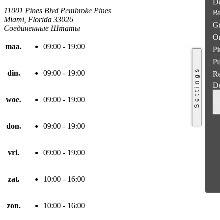
De
11001 Pines Blvd Pembroke Pines
B
Miami, Florida 33026
G
Соединенные Штаты
O
maa.
09:00 - 19:00
Pi
Pu
Settings
din.
09:00 - 19:00
R
De
woe.
09:00 - 19:00
don.
09:00 - 19:00
vri.
09:00 - 19:00
zat.
10:00 - 16:00
zon.
10:00 - 16:00