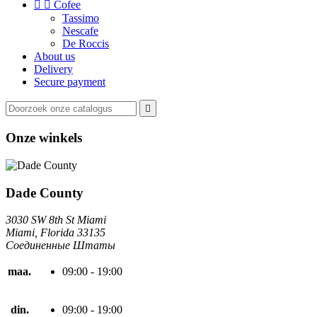


Cofee
Tassimo
Nescafe
De Roccis
About us
Delivery
Secure payment

Onze winkels
Dade County
3030 SW 8th St Miami
Miami, Florida 33135
Соединенные Штаты
maa.
09:00 - 19:00
din.
09:00 - 19:00