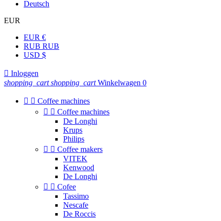
Deutsch
EUR
EUR €
RUB RUB
USD $

Inloggen
shopping_cart
shopping_cart
Winkelwagen
0


Coffee machines


Coffee machines
De Longhi
Krups
Philips


Coffee makers
VITEK
Kenwood
De Longhi


Cofee
Tassimo
Nescafe
De Roccis