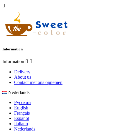

Information
Information


Delivery
About us
Contact met ons opnemen
Nederlands
Русский
English
Français
Español
Italiano
Nederlands